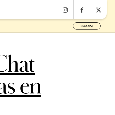
Buscar
Chat
as en