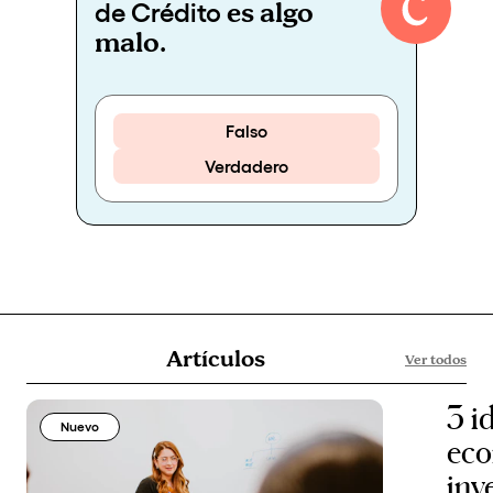
es algo
de Crédito
malo
.
Falso
Verdadero
Artículos
Ver todos
3 i
Nuevo
eco
inv