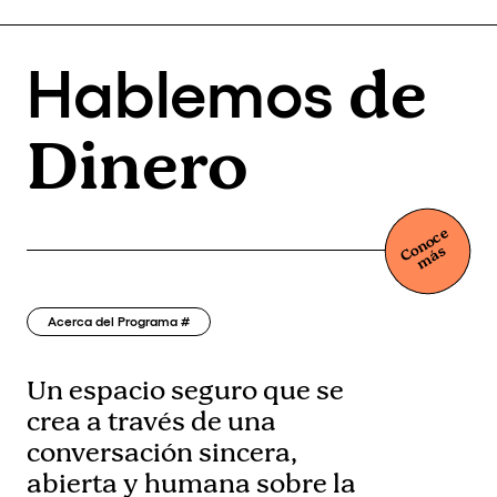
de
Hablemos
Dinero
C
n
o
c
e
m
á
o
s
Acerca del Programa #
Un espacio seguro que se
crea a través de una
conversación sincera,
abierta y humana sobre la