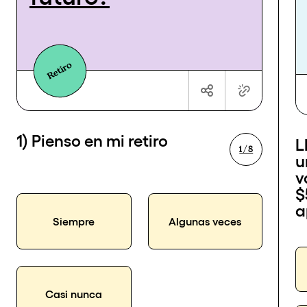
Retiro
1) Pienso en mi retiro
L
1 / 8
u
v
$
a
Siempre
Algunas veces
Casi nunca