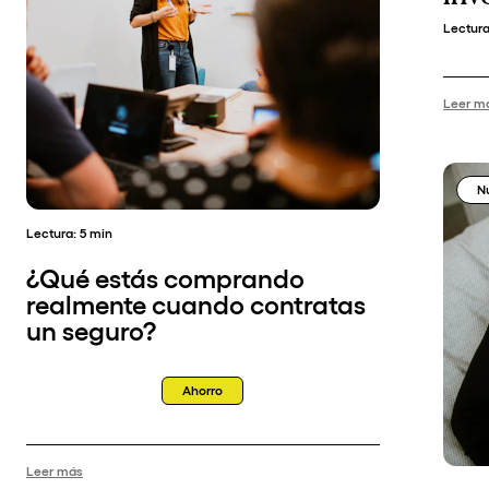
Lectur
Leer m
N
Lectura:
5 min
¿Qué estás comprando
realmente cuando contratas
un seguro?
Ahorro
Leer más