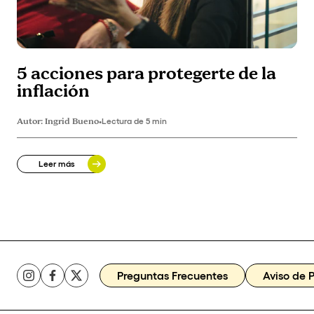
5 acciones para protegerte de la
inflación
Autor:
Ingrid Bueno
•
Lectura de 5 min
Leer más
Preguntas Frecuentes
Aviso de 