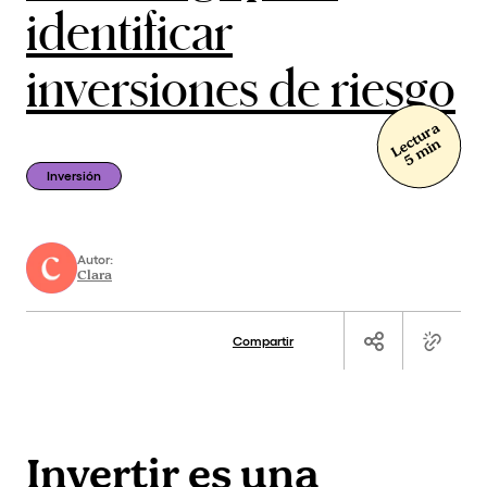
identificar
inversiones de riesgo
Lectura
5 min
Inversión
Autor:
Clara
Compartir
Invertir es una