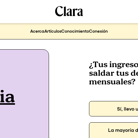
Acerca
Artículos
Conocimiento
Conexión
¿Tus ingreso
saldar tus d
mensuales?
ia
Sí, llevo
La mayoría d