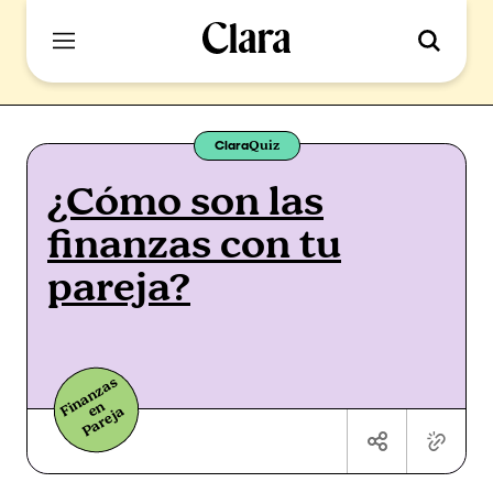
Clara
Quiz
¿Cómo son las
finanzas con tu
pareja?
n
a
n
z
a
s
P
a
r
ej
Fi
n
e
a