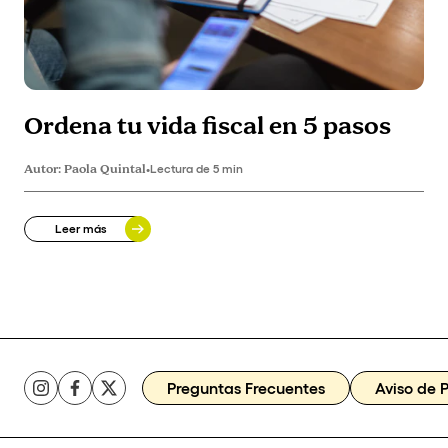
Ordena tu vida fiscal en 5 pasos
Autor:
Paola Quintal
•
Lectura de 5 min
Leer más
Preguntas Frecuentes
Aviso de 