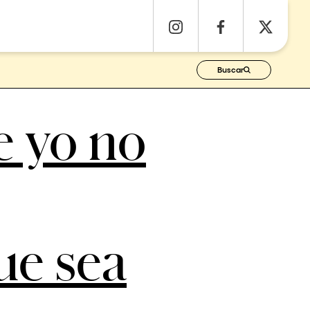
Buscar
e yo no
ue sea