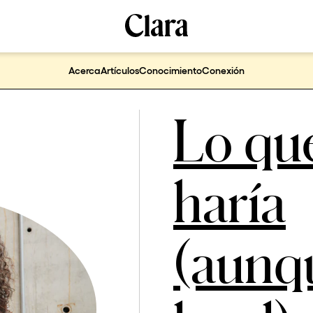
Acerca
Artículos
Conocimiento
Conexión
Lo qu
haría
(aunq