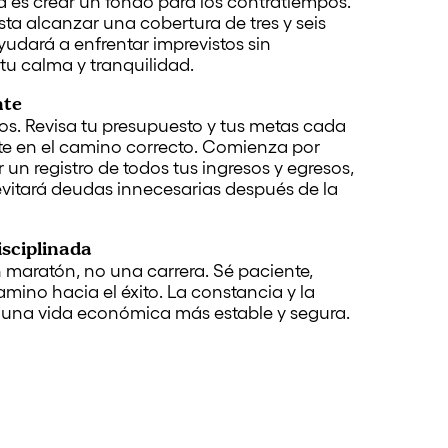
 es crear un fondo para los contratiempos.
ta alcanzar una cobertura de tres y seis
yudará a enfrentar imprevistos sin
u calma y tranquilidad.
nte
vos. Revisa tu presupuesto y tus metas cada
te en el camino correcto. Comienza por
r un registro de todos tus ingresos y egresos,
e evitará deudas innecesarias después de la
isciplinada
 maratón, no una carrera. Sé paciente,
mino hacia el éxito. La constancia y la
ar una vida económica más estable y segura.