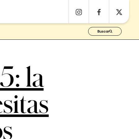
Buscar
: la
sitas
os