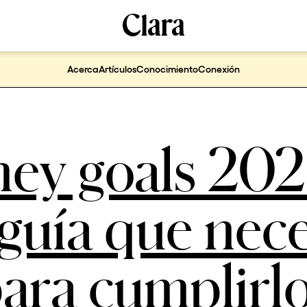
Acerca
Artículos
Conocimiento
Conexión
ey goals 2025
guía que nece
ara cumplirl