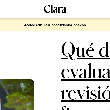
Acerca
Artículos
Conocimiento
Conexión
Qué d
evalua
revisi