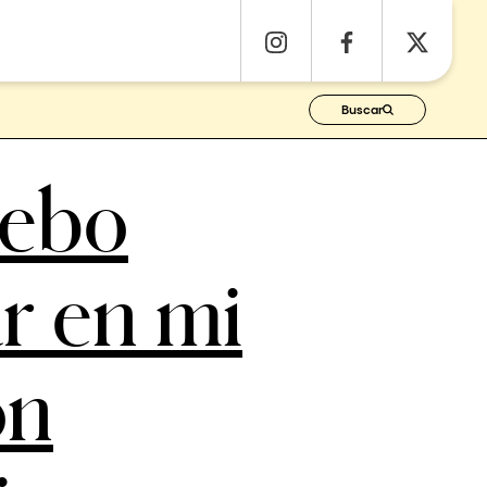
Buscar
ebo
r en mi
ón