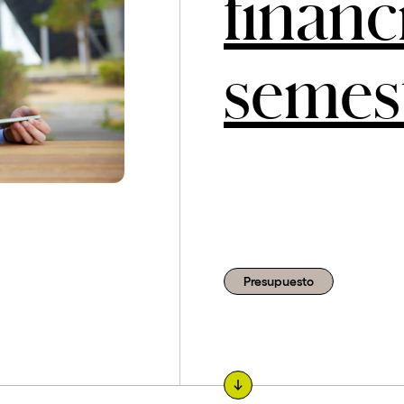
financ
semes
Presupuesto