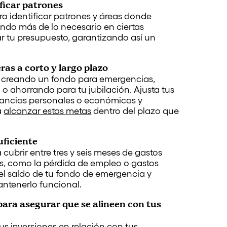
ficar patrones
ara identificar patrones y áreas donde
ando más de lo necesario en ciertas
r tu presupuesto, garantizando así un
as a corto y largo plazo
ea creando un fondo para emergencias,
o ahorrando para tu jubilación. Ajusta tus
stancias personales o económicas y
a
alcanzar estas metas
dentro del plazo que
uficiente
 cubrir entre tres y seis meses de gastos
s, como la pérdida de empleo o gastos
el saldo de tu fondo de emergencia y
antenerlo funcional.
para asegurar que se alineen con tus
us inversiones en relación con tus