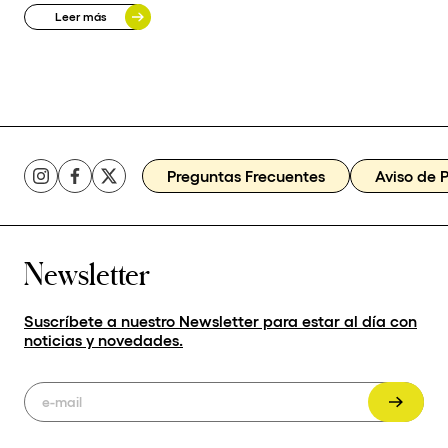
Leer más
Preguntas Frecuentes
Aviso de 
Newsletter
Suscríbete a nuestro Newsletter para estar al día con
noticias y novedades.