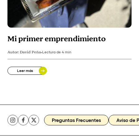
Mi primer emprendimiento
Autor:
David Peña
•
Lectura de 4 min
Leer más
Preguntas Frecuentes
Aviso de 