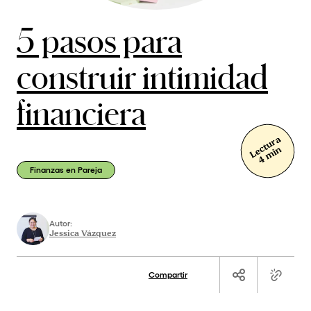
5 pasos para
construir intimidad
financiera
Lectura
4 min
Finanzas en Pareja
Autor:
Jessica Vázquez
Compartir