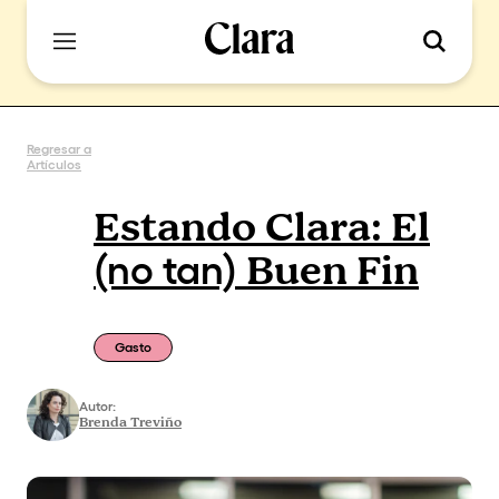
Regresar a
Artículos
Estando Clara: El
Buen Fin
(no tan)
Gasto
Autor:
Brenda Treviño