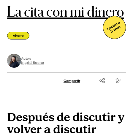
La cita con mi dinero
Lectura
5 min
Ahorro
Autor:
Ingrid Bueno
Compartir
Después de discutir y
volver a discutir