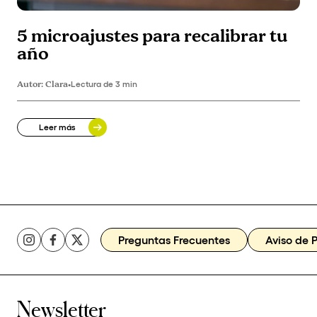
5 microajustes para recalibrar tu
año
Autor:
Clara
•
Lectura de 3 min
Leer más
Preguntas Frecuentes
Aviso de 
Newsletter