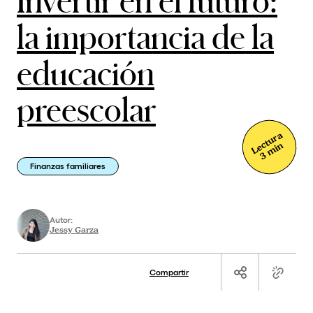
la importancia de la
educación
preescolar
Lectura
3 min
Finanzas familiares
Autor:
Jessy Garza
Compartir