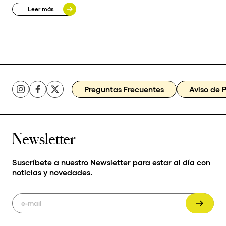
Leer más
Preguntas Frecuentes
Aviso de 
Newsletter
Suscríbete a nuestro Newsletter para estar al día con
noticias y novedades.