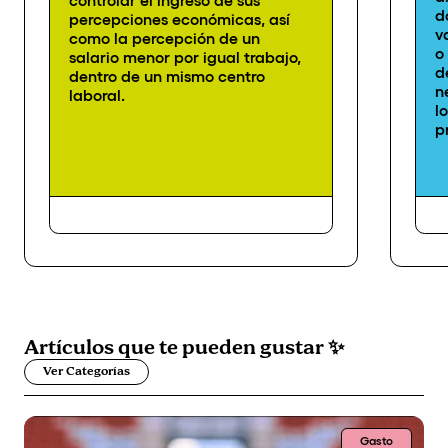
d
percepciones económicas, así
v
como la percepción de un
o
salario menor por igual trabajo,
d
dentro de un mismo centro
n
laboral.
l
p
Artículos que
te pueden gustar
✨
Ver Categorías
Gasto