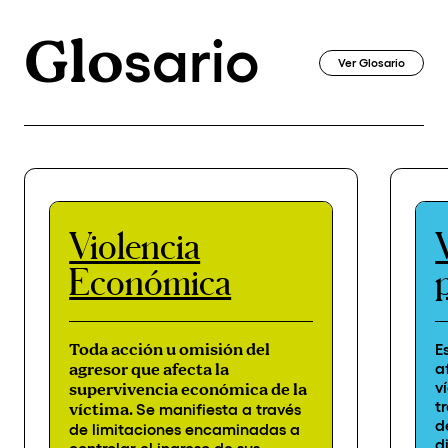
Glo
sario
Ver Glosario
Violencia
Económica
Toda acción u omisión del
E
a
agresor que afecta la
v
supervivencia económica de la
t
víctima.
Se manifiesta a través
d
de limitaciones encaminadas a
d
controlar el ingreso de sus